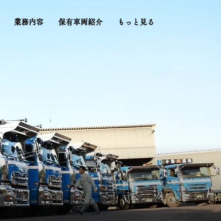
業務内容
保有車両紹介
もっと見る