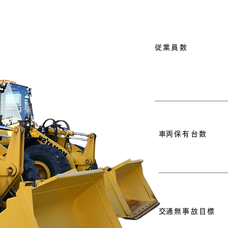
ion
従業員数
​４４人
​車両保有台数
​４５台
​交通無事故目標